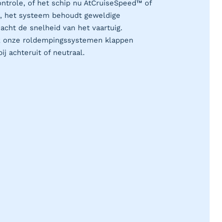
ontrole, of het schip nu AtCruiseSpeed™ of
s, het systeem behoudt geweldige
acht de snelheid van het vaartuig.
t; onze roldempingssystemen klappen
ij achteruit of neutraal.