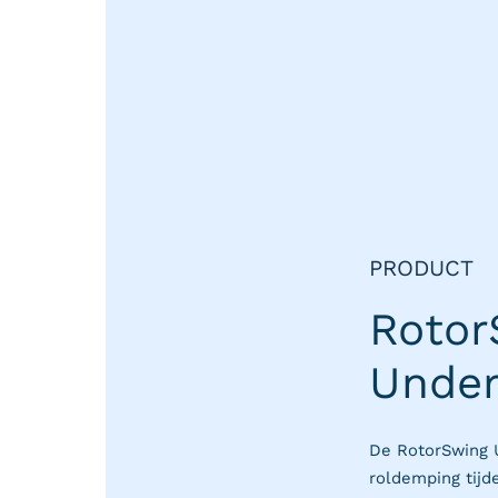
PRODUCT
Rotor
Unde
De RotorSwing U
roldemping tijd