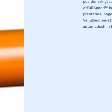
positioneringsc
AtFullSpeed™ i
prestaties, onge
Veiligheid eers
automatisch in b