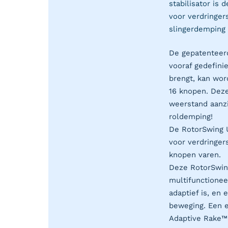
stabilisator is 
voor verdringer
slingerdemping
De gepatenteerd
vooraf gedefini
brengt, kan wor
16 knopen. Deze
weerstand aanzi
roldemping!
De RotorSwing 
voor verdringers
knopen varen.
Deze RotorSwing
multifunctionee
adaptief is, en
beweging. Een 
Adaptive Rake™