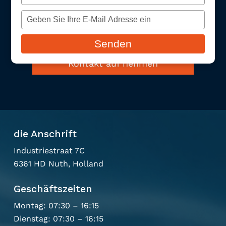
je
Typ
Kontakt
naam
je
in
Senden
e-
mailadres
Kontakt auf nehmen
in
die Anschrift
Industriestraat 7C
6361 HD Nuth, Holland
Geschäftszeiten
Montag: 07:30 – 16:15
Dienstag: 07:30 – 16:15